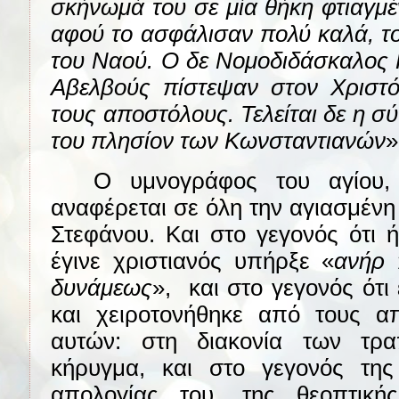
σκήνωμά του σε μία θήκη φτιαγμέ
αφού το ασφάλισαν πολύ καλά, τ
του Ναού. Ο δε Νομοδιδάσκαλος Γ
Αβελβούς πίστεψαν στον Χριστό
τους αποστόλους. Τελείται δε η σ
του πλησίον των Κωνσταντιανών
»
Ο υμνογράφος του αγίου,
αναφέρεται σε όλη την αγιασμένη
Στεφάνου. Και στο γεγονός ότι 
έγινε χριστιανός υπήρξε «
ανήρ 
δυνάμεως
»,
και στο γεγονός ότι
και χειροτονήθηκε από τους 
αυτών: στη διακονία των τρ
κήρυγμα, και στο γεγονός τη
απολογίας του, της θεοπτική