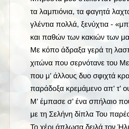
τα λαμπιόνια, τα φαγητά λαχτ
γλέντια πολλά, ξενύχτια - «μ
και παθών των κακιών των μ
Με κόπο άδραξα γερά τη λα
χιτώνα που σερνότανε του Με
που μ’ άλλους δυο σφιχτά κρα
παράδοξα κρεμάμενο απ’ τ’ ο
Μ’ έμπασε σ’ ένα σπήλαιο που
με τη Σελήνη δίπλα Του παρέ
Το χέρι άπλωσα δειλά τον Ήλ