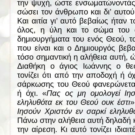
την ψυχή, ώστε ενσωματώνοντάς
σώσει τον άνθρωπο και δι’ αυτού 
Και αιτία γι’ αυτό βεβαίως ήταν 
όλος, η ύλη και το σώμα του
δημιουργήματα του ενός Θεού, τ
που είναι και ο Δημιουργός βεβ
τόσο σημαντική η αλήθεια αυτή, 
Διαθήκη ο άγιος Ιωάννης ο θε
τονίζει ότι από την αποδοχή ή όχ
σάρκωσης του Θεού φανερώνεται
ή όχι. «
Πας ος μη ομολογεί Ιησ
εληλυθότα εκ του Θεού ουκ έστι
»
Ιησούν Χριστόν εν σαρκί εληλυθ
Πάνω στην αλήθεια αυτή δηλαδή 
την αίρεση. Κι αυτό τονίζει ιδια