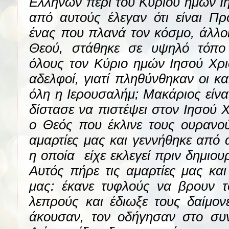
Ελλήνων περί του Κυρίου ημών Ιη
από αυτούς έλεγαν ότι είναι Προ
ένας που πλανά τον κόσμο, άλλοι 
Θεού, στάθηκε σε υψηλό τόπο 
όλους τον Κύριο ημών Ιησού Χρι
αδελφοί, γιατί πληθύνθηκαν οι κα
όλη η Ιερουσαλήμ; Μακάριος είν
δίστασε να πιστέψει στον Ιησού Χρ
ο Θεός που έκλινε τους ουρανού
αμαρτίες μας και γεννήθηκε από 
η οποία
είχε εκλεγεί πριν δημιο
Αυτός πήρε τις αμαρτίες μας και
μας: έκανε τυφλούς να βρουν τ
λεπρούς και έδιωξε τους δαίμονε
άκουσαν, τον οδήγησαν στο συν