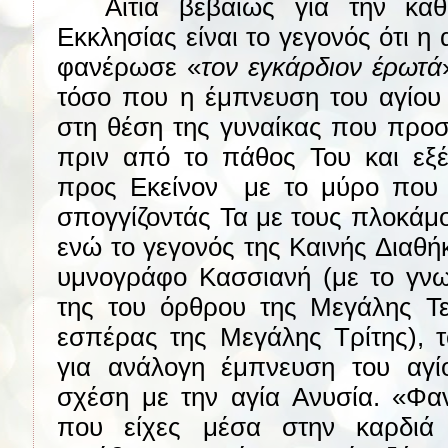
Αιτία βεβαίως για την κα
Εκκλησίας είναι το γεγονός ότι η 
φανέρωσε «
τον εγκάρδιον έρωτά
τόσο που η έμπνευση του αγίου
στη θέση της γυναίκας που προσ
πριν από το πάθος Του και εξ
προς Εκείνον
με το μύρο που 
σπογγίζοντάς Τα με τους πλοκάμο
ενώ το γεγονός της Καινής Διαθή
υμνογράφο Κασσιανή (με το γν
της του όρθρου της Μεγάλης Τε
εσπέρας της Μεγάλης Τρίτης), τ
για ανάλογη έμπνευση του αγ
σχέση με την αγία Ανυσία. «Φα
που είχες μέσα στην καρδιά 