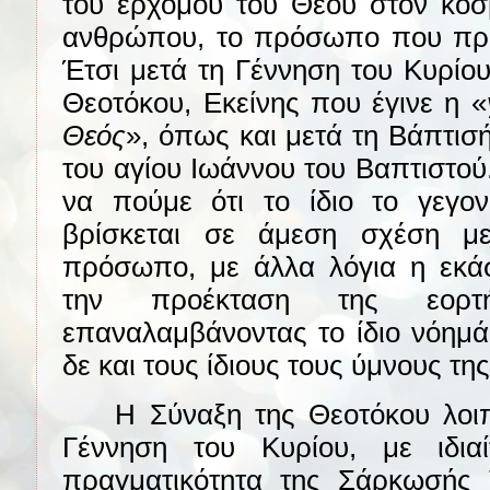
του ερχομού του Θεού στον κόσ
ανθρώπου, το πρόσωπο που πρω
Έτσι μετά τη Γέννηση του Κυρίο
Θεοτόκου, Εκείνης που έγινε η «
Θεός
», όπως και μετά τη Βάπτισ
του αγίου Ιωάννου του Βαπτιστού.
να πούμε ότι το ίδιο το γεγον
βρίσκεται σε άμεση σχέση μ
πρόσωπο, με άλλα λόγια η εκάσ
την προέκταση της εορτή
επαναλαμβάνοντας το ίδιο νόημά
δε και τους ίδιους τους ύμνους της
Η Σύναξη της Θεοτόκου λοιπό
Γέννηση του Κυρίου, με ιδι
πραγματικότητα της Σάρκωσής Τ