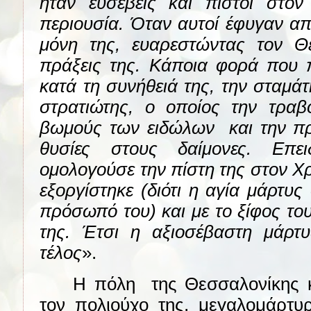
ήταν ευσεβείς και πιστοί στον
περιουσία. Όταν αυτοί έφυγαν απ
μόνη της, ευαρεστώντας τον Θε
πράξεις της. Κάποια φορά που 
κατά τη συνήθειά της, την σταμά
στρατιώτης, ο οποίος την τραβ
βωμούς των ειδώλων
και την π
θυσίες στους δαίμονες. Επ
ομολογούσε την πίστη της στον Χρ
εξοργίστηκε (διότι η αγία μάρτυς
πρόσωπό του) και με το ξίφος το
της. Έτσι η αξιοσέβαστη μάρτυ
τέλος
».
Η πόλη
της Θεσσαλονίκης κ
τον πολιούχο της, μεγαλομάρτυ