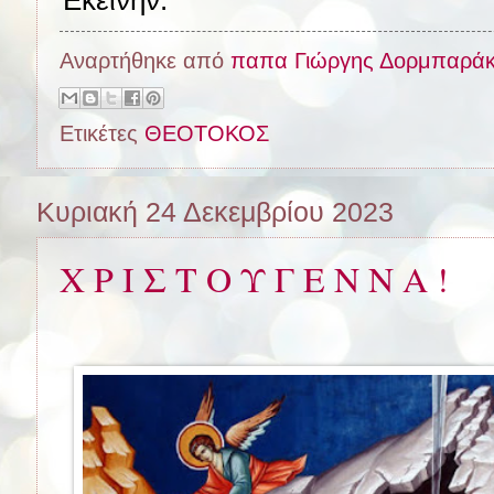
Αναρτήθηκε από
παπα Γιώργης Δορμπαρά
Ετικέτες
ΘΕΟΤΟΚΟΣ
Κυριακή 24 Δεκεμβρίου 2023
Χ Ρ Ι Σ Τ Ο Υ Γ Ε Ν Ν Α !