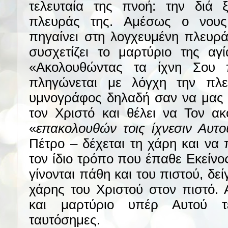
τελευταία της πνοή: την διά 
πλευράς της. Αμέσως ο νους
πηγαίνει στη λογχευμένη πλευρ
συσχετίζει το μαρτύριο της αγ
«Ακολουθώντας τα ίχνη Σου 
πληγώνεται με λόγχη την πλ
υμνογράφος δηλαδή σαν να μας λ
τον Χριστό και θέλει να Τον α
«
επακολουθών τοις ίχνεσιν Αυτο
Πέτρο – δέχεται τη χάρη και να
τον ίδιο τρόπο που έπαθε Εκείνο
γίνονται πάθη και του πιστού, δε
χάρης του Χριστού στον πιστό. 
και μαρτύριο υπέρ Αυτού τε
ταυτόσημες.