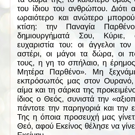
του ίδιου του ανθρώπου. Διότι 
ωραιότερο και ανώτερο μπορο
κτίση: την Παναγία Παρθέ
δημιουργήματά Σου, Κύριε,
ευχαριστία του: οι άγγελοι τον
αστέρι, οι μάγοι τα δώρα, οι 
τους, η γη το σπήλαιο, η έρημο
Μητέρα Παρθένο». Μη ξεχνάμε
εκπρόσωπός μας στον Ουρανό,
αίμα και τη σάρκα της προκειμέν
ίδιος ο Θεός, συνιστά την «αξιο
πάντοτε την παρηγοριά και την 
Της η όποια προσευχή μας γίνετ
Θεό, αφού Εκείνος θέλησε να γίνε
Εκείνην.