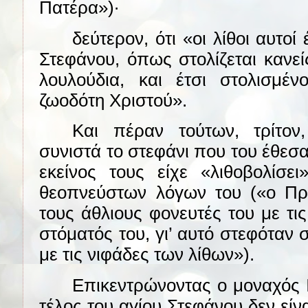
Πατέρα»)∙
δεύτερον, ότι «οι λίθοι αυτοί
Στεφάνου, όπως στολίζεται κανεί
λουλούδια, και έτσι στολισμέ
ζωοδότη Χριστού».
Και πέραν τούτων, τρίτον
συνιστά το στεφάνι που του έθεσα
εκείνος τους είχε «λιθοβολίσε
θεοπνεύστων λόγων του («ο Π
τους άθλιους φονευτές του με τι
στόματός του, γι’ αυτό στεφόταν 
με τις νιφάδες των λίθων»).
Επικεντρώνοντας ο μοναχός 
τέλος του αγίου Στεφάνου δεν είν