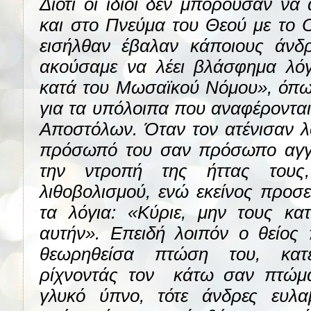
Διότι οι ίδιοι δεν μπορούσαν να
και στο Πνεύμα του Θεού με το 
εισήλθαν έβαλαν κάποιους άνδ
ακούσαμε να λέει βλάσφημα λόγ
κατά του Μωσαϊκού Νόμου», όπω
για τα υπόλοιπα που αναφέρονται 
Αποστόλων. Όταν τον ατένισαν λο
πρόσωπό του σαν πρόσωπο αγγ
την ντροπή της ήττας τους
λιθοβολισμού, ενώ εκείνος προσ
τα λόγια: «Κύριε, μην τους κατ
αυτήν». Επειδή λοιπόν ο θείος
θεωρηθείσα πτώση του, κατέ
ρίχνοντάς τον
κάτω σαν πτώμα
γλυκό ύπνο, τότε άνδρες ευλα