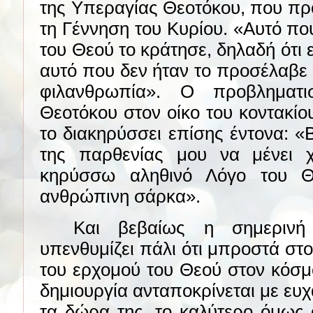
της Υπεραγίας Θεοτόκου, που προ
τη Γέννηση του Κυρίου. «Αυτό που
του Θεού το κράτησε, δηλαδή ότι ε
αυτό που δεν ήταν το προσέλαβε
φιλανθρωπία». Ο προβληματι
Θεοτόκου στον οίκο του κοντακίο
το διακηρύσσει επίσης έντονα: 
της παρθενίας μου να μένει 
κηρύσσω αληθινό Λόγο του Θ
ανθρώπινη σάρκα».
Και βεβαίως η σημερινή
υπενθυμίζει πάλι ότι μπροστά σ
του ερχομού του Θεού στον κόσ
δημιουργία ανταποκρίνεται με ευ
τα δώρα της, το καλύτερο όμως