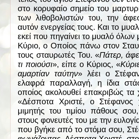
στο κορυφαίο σημείο του μαρτυρ
των λιθοβολιστών του, την άφε
αυτόν ενεργείας τους. Και το μυα
εκεί που πηγαίνει το μυαλό όλων
Κύριο, ο Οποίος πάνω στον Σταυ
τους σταυρωτές Του. «
Πάτερ, άφε
τι ποιούσι
», είπε ο Κύριος, «
Κύρι
αμαρτίαν ταύτην
» λέει ο Στέφαν
ελαφρά παραλλαγή, η ίδια στ
οποίος ακολουθεί επακριβώς τα 
«Δέσποτα Χριστέ, ο Στέφανος 
μιμητής του τιμίου πάθους σου,
στους φονευτές του με την ευλογί
που βγήκε από το στόμα σου, Στέ
φωνάζοντας, Δέσποτα Χριστέ, στο