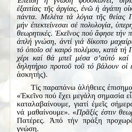
Ἐπειδή ἡ γνώση φουσκώνει, δηλα
ἐξαιτίας τῆς ἀργίας, ἐνῶ ἡ ἀγάπη οἰκ
πάντα. Μελέτα τά λόγια τῆς θείας 
μήν ἐπεκτείνεσαι σέ πολυλογία, ὑπερ
θεωρητικές. Ἐκεῖνος πού ἄφησε τήν π
ἁπλή γνώση, ἀντί γιά δίκοπο μαχαίρ
τό ὁποῖο σέ καιρό πολέμου, κατά τή 
χέρι καί θά μπεῖ μέσα σ’αὐτό καί
δηλητήριο προτοῦ τοῦ τό βάλουν οἱ 
ἀσκητής).
Τίς παραπάνω ἀλήθειες ἐπισημαί
«Ἐκεῖνο πού ἔχει μεγάλη σημασία ε
καταλαβαίνουμε, γιατί ἐμεῖς σήμε
νά μαθαίνουμε». «
Πρᾶξίς ἐστιν θεω
Πατέρες. Ἀπό τήν πράξη προχωρ
γνώση.