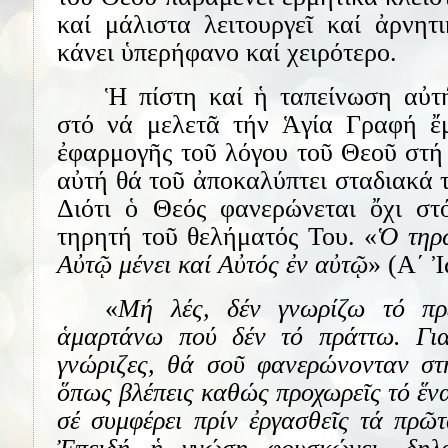
καί μάλιστα λειτουργεῖ καί ἀρνητ
κάνει ὑπερήφανο καί χειρότερο.
Ἡ πίστη καί ἡ ταπείνωση αὐτή
στό νά μελετᾶ τήν Ἁγία Γραφή ἔ
ἐφαρμογῆς τοῦ λόγου τοῦ Θεοῦ στή
αὐτή θά τοῦ ἀποκαλύπτει σταδιακά 
Διότι ὁ Θεός φανερώνεται ὄχι στ
τηρητή τοῦ θελήματός Του. «
Ὁ τηρῶ
Αὐτῷ μένει καί Αὐτός ἐν αὐτῷ
» (Α΄ Ἰ
«
Μή λές, δέν γνωρίζω τό πρ
ἁμαρτάνω πού δέν τό πράττω. Γι
γνώριζες, θά σοῦ φανερώνονταν στή
ὅπως βλέπεις καθώς προχωρεῖς τό ἕνα
σέ συμφέρει πρίν ἐργασθεῖς τά πρῶτ