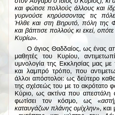
στον Αύγαρο ο ίδιος ο Κύριος), κι 
και φώτισε πολλούς άλλους και ίδ
γυρνούσε κηρύσσοντας τις πόλε
Ήλθε και στη Βηρυτό, πόλη της Φ
και βάπτισε πολλούς κι εκεί, οπότ
Κυρίω».
Ο άγιος Θαδδαίος, ως ένας α
μαθητές του Κυρίου, αντιμετωπ
υμνολογία της Εκκλησίας μας με τ
και λαμπρό τρόπο, που αντιμετωπ
άλλοι απόστολοι: ως δεύτερο καθ
της σχέσεώς του με το ακρότατο φω
Κύριο, ως ακτίνα που απεστάλη
φωτίσει τον κόσμο, ως «
αστή
καταυγάζων πλάνης ομίχλην
», και 