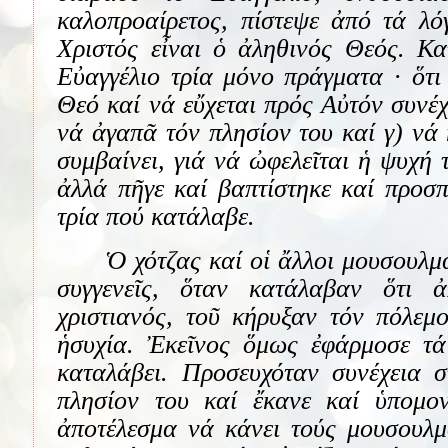
καλοπροαίρετος, πίστεψε ἀπό τά λό
Χριστός εἶναι ὁ ἀληθινός Θεός. Κ
Εὐαγγέλιο τρία μόνο πράγματα · ὅτι
Θεό καί νά εὔχεται πρός Αὐτόν συνέχ
νά ἀγαπᾶ τόν πλησίον του καί γ) νά 
συμβαίνει, γιά νά ὠφελεῖται ἡ ψυχή 
ἀλλά πῆγε καί βαπτίστηκε καί προσ
τρία πού κατάλαβε.
Ὁ χότζας καί οἱ ἄλλοι μουσουλμ
συγγενεῖς, ὅταν κατάλαβαν ὅτι 
χριστιανός, τοῦ κήρυξαν τόν πόλεμ
ἡσυχία. Ἐκεῖνος ὅμως ἐφάρμοσε τά
καταλάβει. Προσευχόταν συνέχεια 
πλησίον του καί ἔκανε καί ὑπομο
ἀποτέλεσμα νά κάνει τούς μουσουλ