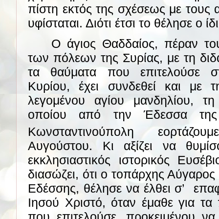
πίστη εκτός της σχέσεως με τους
υφίσταται. Διότι έτσι το θέλησε ο ίδ
Ο άγιος Θαδδαίος, πέραν το
των πόλεων της Συρίας, με τη διδ
τα θαύματα που επιτελούσε σ
Κυρίου, έχει συνδεθεί και με τ
λεγομένου αγίου μανδηλίου, τη
οποίου από την Έδεσσα της
Κωνσταντινούπολη εορτάζο
Αυγούστου. Κι αξίζει να θυμί
εκκλησιαστικός ιστορικός Ευσέβ
διασώζει, ότι ο τοπάρχης Αύγαρος
Εδέσσης, θέλησε να έλθει σ’
επαφ
Ιησού Χριστό, όταν έμαθε για τα
που επιτελούσε, προκειμένου να