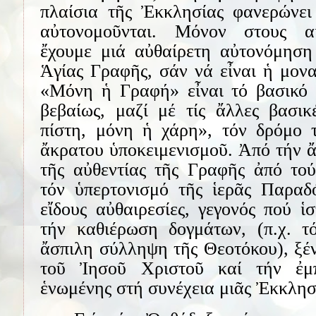
πλαίσια τῆς Ἐκκλησίας φανερώνει 
αὐτονομοῦνται. Μόνον στους αἱ
ἔχουμε μιά αὐθαίρετη αὐτονόμηση
Ἁγίας Γραφῆς, σάν νά εἶναι ἡ μονα
«Μόνη ἡ Γραφή» εἶναι τό βασικό τ
βεβαίως, μαζί μέ τίς ἄλλες βασικ
πίστη, μόνη ἡ χάρη», τόν δρόμο τ
ἄκρατου ὑποκειμενισμοῦ. Ἀπό τήν 
τῆς αὐθεντίας τῆς Γραφῆς ἀπό τού
τόν ὑπερτονισμό τῆς ἱερᾶς Παραδ
εἴδους αὐθαιρεσίες, γεγονός πού ἱ
τήν καθιέρωση δογμάτων, (π.χ. 
ἄσπιλη σύλληψη τῆς Θεοτόκου), ξέ
τοῦ Ἰησοῦ Χριστοῦ καί τήν ἐμπ
ἑνωμένης στή συνέχεια μιᾶς Ἐκκλησ