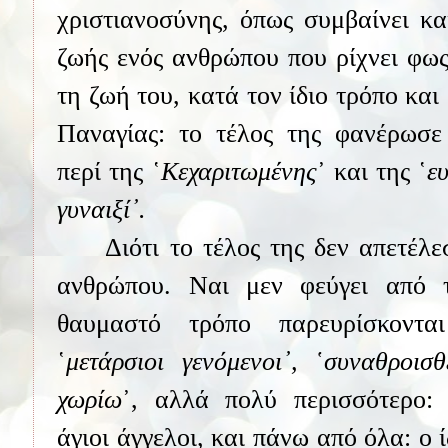
χριστιανοσύνης, όπως συμβαίνει κα
ζωής ενός ανθρώπου που ρίχνει φως
τη ζωή του, κατά τον ίδιο τρόπο και
Παναγίας: το τέλος της φανέρωσε 
περί της ῾
Κεχαριτωμένης
᾽ και της ῾
ε
γυναιξί᾽.
Διότι το τέλος της δεν απετέλ
ανθρώπου. Ναι μεν φεύγει από 
θαυμαστό τρόπο παρευρίσκοντα
῾
μετάρσιοι γενόμενοι᾽, ῾συναθροι
χωρίω
᾽, αλλά πολύ περισσότερο: 
άγιοι άγγελοι, και πάνω από όλα: ο ί