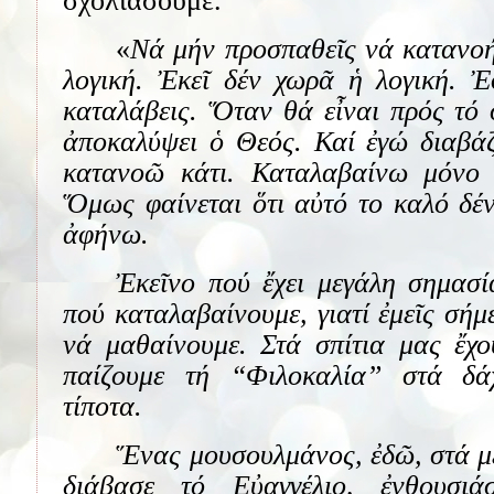
σχολιάσουμε.
«
Νά μήν προσπαθεῖς νά κατανοή
λογική. Ἐκεῖ δέν χωρᾶ ἡ λογική. Ἐ
καταλάβεις. Ὅταν θά εἶναι πρός τό
ἀποκαλύψει ὁ Θεός. Καί ἐγώ διαβάζ
κατανοῶ κάτι. Καταλαβαίνω μόνο ὅ
Ὅμως φαίνεται ὅτι αὐτό το καλό δέν 
ἀφήνω.
Ἐκεῖνο πού ἔχει μεγάλη σημασί
πού καταλαβαίνουμε, γιατί ἐμεῖς σήμ
νά μαθαίνουμε. Στά σπίτια μας ἔχο
παίζουμε τή “Φιλοκαλία” στά δ
τίποτα.
Ἕνας μουσουλμάνος, ἐδῶ, στά μ
διάβασε τό Εὐαγγέλιο, ἐνθουσιά