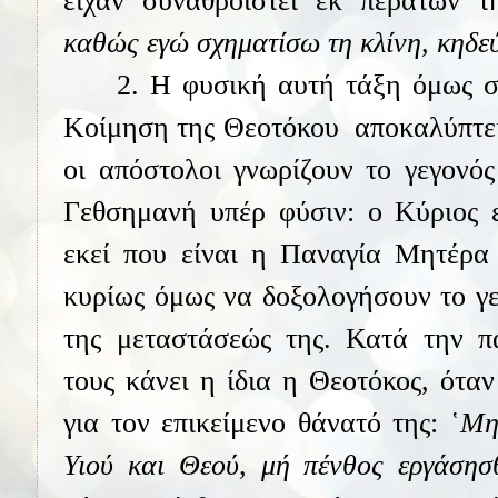
είχαν συναθροιστεί εκ περάτων τ
καθώς εγώ σχηματίσω τη κλίνη, κηδεύ
2. Η φυσική αυτή τάξη όμως σ
Κοίμηση της Θεοτόκου
αποκαλύπτει
οι απόστολοι γνωρίζουν το γεγονός
Γεθσημανή υπέρ φύσιν: ο Κύριος ε
εκεί που είναι η Παναγία Μητέρα 
κυρίως όμως να δοξολογήσουν το γε
της μεταστάσεώς της. Κατά την 
τους κάνει η ίδια η Θεοτόκος, ότα
για τον επικείμενο θάνατό της: ῾
Μη
Υιού και Θεού, μή πένθος εργάσησ