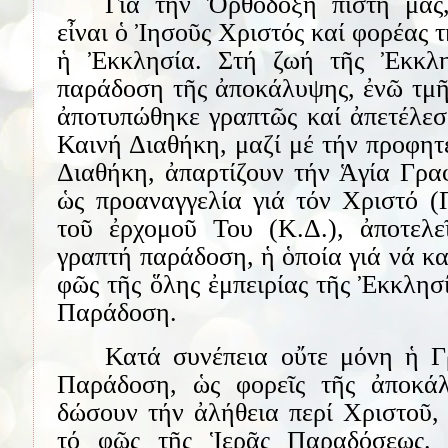
Γιά τήν Ὀρθόδοξη πίστη μας
εἶναι ὁ Ἰησοῦς Χριστός καί φορέας 
ἡ Ἐκκλησία. Στή ζωή τῆς Ἐκκλη
παράδοση τῆς ἀποκάλυψης, ἐνῶ τμῆ
ἀποτυπώθηκε γραπτῶς καί ἀπετέλεσ
Καινή Διαθήκη, μαζί μέ τήν προφητ
Διαθήκη, ἀπαρτίζουν τήν Ἁγία Γρα
ὡς προαναγγελία γιά τόν Χριστό (
τοῦ ἐρχομοῦ Του (Κ.Δ.), ἀποτελ
γραπτή παράδοση, ἡ ὁποία γιά νά κα
φῶς τῆς ὅλης ἐμπειρίας τῆς Ἐκκλησ
Παράδοση.
Κατά συνέπεια οὔτε μόνη ἡ Γ
Παράδοση, ὡς φορεῖς τῆς ἀποκά
δώσουν τήν ἀλήθεια περί Χριστοῦ,
τό φῶς τῆς Ἱερᾶς Παραδόσεως. 