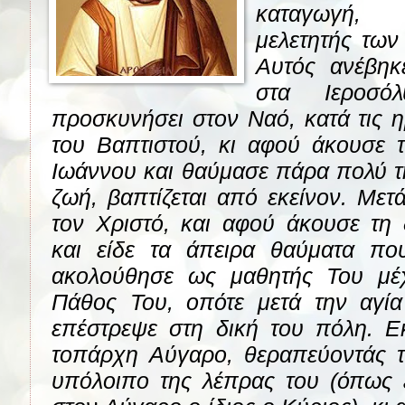
καταγωγή, 
μελετητής των
Αυτός ανέβηκ
στα Ιεροσό
προσκυνήσει στον Ναό, κατά τις η
του Βαπτιστού, κι αφού άκουσε 
Ιωάννου και θαύμασε πάρα πολύ τ
ζωή, βαπτίζεται από εκείνον. Μετ
τον Χριστό, και αφού άκουσε τη 
και είδε τα άπειρα θαύματα πο
ακολούθησε ως μαθητής Του μέχ
Πάθος Του, οπότε μετά την αγί
επέστρεψε στη δική του πόλη. Εκ
τοπάρχη Αύγαρο, θεραπεύοντάς τ
υπόλοιπο της λέπρας του (όπως ε