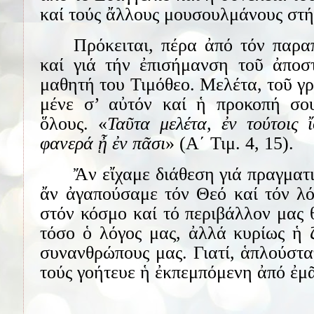
καί τούς ἄλλους μουσουλμάνους στή
Πρόκειται, πέρα ἀπό τόν παρα
καί γιά τήν ἐπισήμανση τοῦ ἀπο
μαθητή του Τιμόθεο. Μελέτα, τοῦ γρ
μένε σ’ αὐτόν καί ἡ προκοπή σο
ὅλους. «
Ταῦτα μελέτα, ἐν τούτοις 
φανερά ᾖ ἐν πᾶσι
» (Α΄ Τιμ. 4, 15).
Ἄν εἴχαμε διάθεση γιά πραγματ
ἄν ἀγαπούσαμε τόν Θεό καί τόν λό
στόν κόσμο καί τό περιβάλλον μας 
τόσο ὁ λόγος μας, ἀλλά κυρίως ἡ 
συνανθρώπους μας. Γιατί, ἁπλούστα
τούς γοήτευε ἡ ἐκπεμπόμενη ἀπό ἐμ