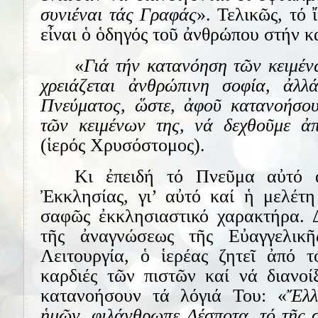
συνιέναι τάς Γραφάς
». Τελικῶς, τό
εἶναι ὁ ὁδηγός τοῦ ἀνθρώπου στήν
«
Γιά τήν κατανόηση τῶν κειμέν
χρειάζεται ἀνθρώπινη σοφία, ἀλ
Πνεύματος, ὥστε, ἀφοῦ κατανοήσου
τῶν κειμένων της, νά δεχθοῦμε ἀπ
(ἱερός Χρυσόστομος).
Κι ἐπειδή τό Πνεῦμα αὐτό 
Ἐκκλησίας, γι’ αὐτό καί ἡ μελέτη
σαφῶς ἐκκλησιαστικό χαρακτήρα. Δ
τῆς ἀναγνώσεως τῆς Εὐαγγελικῆ
Λειτουργία, ὁ ἱερέας ζητεῖ ἀπό 
καρδιές τῶν πιστῶν καί νά διανοί
κατανοήσουν τά λόγιά Του: «
Ἔλλ
ἡμῶν, φιλάνθρωπε Δέσποτα, τό τῆς 