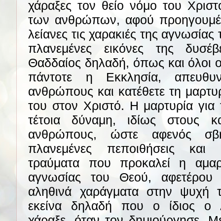
χάραξες τον θείο νόμο του Χριστ
των ανθρώπων, αφού προηγουμέν
λείανες τις χαρακιές της αγνωσίας 
πλανεμένες εικόνες της δυσέβ
Θαδδαίος δηλαδή, όπως και όλοι ο
πάντοτε η Εκκλησία, απευθυν
ανθρώπους και κατέθετε τη μαρτυ
του στον Χριστό. Η μαρτυρία για 
τέτοια δύναμη, ιδίως στους κα
ανθρώπους, ώστε αφενός σβή
πλανεμένες πεποιθήσεις και 
τραύματα που προκαλεί η αμαρ
αγνωσίας του Θεού, αφετέρου 
αληθινά χαράγματα στην ψυχή 
εκείνα δηλαδή που ο ίδιος ο 
χάραξε, όταν τον δημιούργησε. Μ