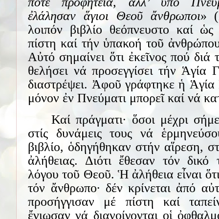
ποτέ προφητεία, ἀλλ’ ὑπό Πνεύ
ἐλάλησαν ἅγιοι Θεοῦ ἄνθρωποι
» (
λοιπόν βιβλίο θεόπνευστο καί ὡς 
πίστη καί τήν ὑπακοή τοῦ ἀνθρώπου
Αὐτό σημαίνει ὅτι ἐκεῖνος πού διά 
θελήσει νά προσεγγίσει τήν Ἁγία 
διαστρέψει. Ἀφοῦ γράφτηκε ἡ Ἁγία
μόνον ἐν Πνεύματι μπορεῖ καί νά κα
Καί πράγματι· ὅσοι μέχρι σήμ
στίς δυνάμεις τους νά ἑρμηνεύσ
βιβλίο, ὁδηγήθηκαν στήν αἵρεση, σ
ἀλήθειας. Διότι ἔθεσαν τόν δικό
λόγου τοῦ Θεοῦ. Ἡ ἀλήθεια εἶναι ὅτι
τόν ἄνθρωπο· δέν κρίνεται ἀπό αὐ
προσήγγισαν μέ πίστη καί ταπε
ἔνιωσαν νά διανοίγονται οἱ ὀφθαλμ