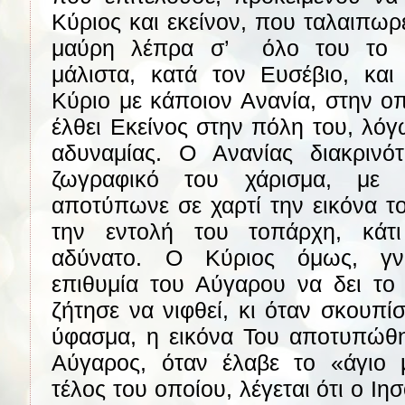
Κύριος και εκείνον, που ταλαιπωρ
μαύρη λέπρα σ’
όλο του το 
μάλιστα, κατά τον Ευσέβιο, και
Κύριο με κάποιον Ανανία, στην ο
έλθει Εκείνος στην πόλη του, λόγ
αδυναμίας. Ο Ανανίας διακρινό
ζωγραφικό του χάρισμα, με
αποτύπωνε σε χαρτί την εικόνα τ
την εντολή του τοπάρχη, κάτ
αδύνατο. Ο Κύριος όμως, γνω
επιθυμία του Αύγαρου να δει τ
ζήτησε να νιφθεί, κι όταν σκουπί
ύφασμα, η εικόνα Του αποτυπώθη
Αύγαρος, όταν έλαβε το «άγιο 
τέλος του οποίου, λέγεται ότι ο Ι