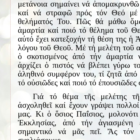
μετάνοια σημαίνει νά ἀπομακρυνθῶ 
καί νά στραφῶ πρός τόν Θεό μέ
θελήματός Του. Πῶς θά μάθω ὅμω
ἁμαρτία καί ποιό τό θέλημα τοῦ Θ
αὐτό ἔχει κατεξοχήν τή θέση της ἡ 
λόγου τοῦ Θεοῦ. Μέ τή μελέτη τοῦ α
ὁ σκοτισμένος ἀπό τήν ἁμαρτία 
ἀρχίζει ὁ πιστός νά βλέπει γύρω τ
ἀληθινό συμφέρον του, τί ζητᾶ ἀπό 
τό οὐσιῶδες καί ποιό τό ἐπουσιῶδες
Γιά τό θέμα τῆς μελέτης τ
ἀσχοληθεῖ καί ἔχουν γράψει πολλο
μας. Κι ὁ ὅσιος Παΐσιος, μολονότι
Ἐκκλησίας, ἀπό τήν ἁγιασμένη ἐ
σημαντικό νά μᾶς πεῖ. Ἄς τόν 