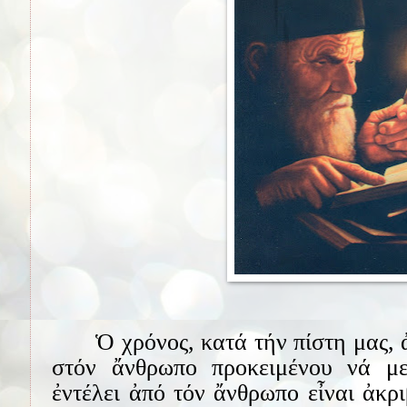
Ὁ χρόνος, κατά τήν πίστη μας,
στόν ἄνθρωπο προκειμένου νά μετ
ἐντέλει ἀπό τόν ἄνθρωπο εἶναι ἀκρ