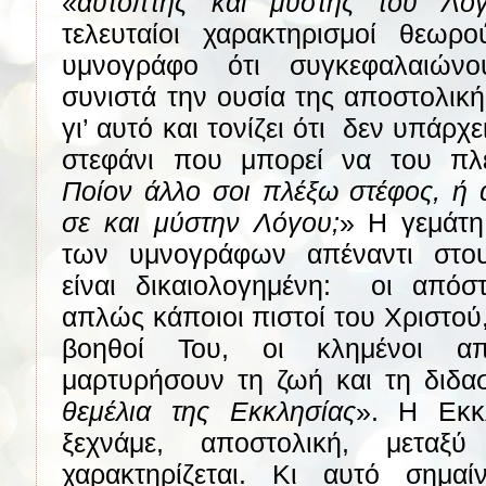
«
αυτόπτης και μύστης του Λό
τελευταίοι χαρακτηρισμοί θεωρ
υμνογράφο ότι συγκεφαλαιών
συνιστά την ουσία της αποστολικ
γι’ αυτό και τονίζει ότι
δεν υπάρχε
στεφάνι που μπορεί να του πλέ
Ποίον άλλο σοι πλέξω στέφος, ή 
σε και μύστην Λόγου;
» Η γεμάτη
των υμνογράφων απέναντι στο
είναι δικαιολογημένη:
οι απόστ
απλώς κάποιοι πιστοί του Χριστού,
βοηθοί Του, οι κλημένοι 
μαρτυρήσουν τη ζωή και τη διδασ
θεμέλια της Εκκλησίας
». Η Εκκ
ξεχνάμε, αποστολική, μεταξ
χαρακτηρίζεται. Κι αυτό σημαίνε