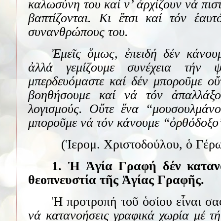
καλωσύνη του καί ν’ ἀρχίζουν νά πισ
βαπτίζονται. Κι ἔτσι καί τόν ἑαυ
συνανθρώπους του.
Ἐμεῖς ὅμως, ἐπειδή δέν κάνου
ἀλλά γεμίζουμε συνέχεια τήν 
μπερδευόμαστε καί δέν μποροῦμε οὔ
βοηθήσουμε καί νά τόν ἀπαλλάξο
λογισμούς. Οὔτε ἕνα “μουσουλμάνο
μποροῦμε νά τόν κάνουμε “ὀρθόδοξο
(Ἱερομ. Χριστοδούλου, ὁ Γέρω
1. Ἡ Ἁγία Γραφή δέν κατανο
θεοπνευστία τῆς Ἁγίας Γραφῆς.
Ἡ προτροπή τοῦ ὁσίου εἶναι σα
νά κατανοήσεις γραφικά χωρία μέ τή