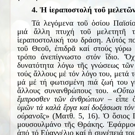
4. Ἡ ἱεραποστολή τοῦ μελετῶν
Τά λεγόμενα τοῦ ὁσίου Παϊσίο
μιά ἄλλη πτυχή τοῦ μελετητῆ τ
ἱεραποστολική του δράση. Αὐτός π
τοῦ Θεοῦ, ἐπιδρᾶ καί στούς γύρω 
τρόπο ἀνεπίγνωστο στόν ἴδιο. Ὄ
δυνατότητα λόγω τῆς γνώσεως τῶν
τούς ἄλλους μέ τόν λόγο του, μετά τ
μά μέ τή φωτισμένη πιά ζωή του γί
ἄλλους συνανθρώπους του. «
Οὕτω
ἔμπροσθεν τῶν ἀνθρώπων
– εἶπε 
ὑμῶν τά καλά ἔργα καί δοξάσωσι τόν
οὐρανοῖς
» (Ματθ. 5, 16). Ὁ ὅσιος 
μουσουλμάνο τῆς Θράκης. Ἐφάρμοσε
ἀπό τό Εὐαγγέλιο καί ἡ συνέπειά το