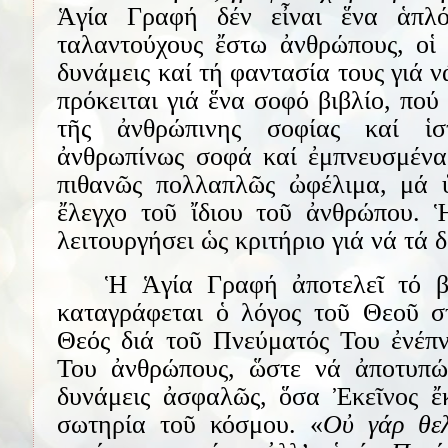
Ἁγία Γραφή δέν εἶναι ἕνα ἁπλό
ταλαντούχους ἔστω ἀνθρώπους, οἱ 
δυνάμεις καί τή φαντασία τους γιά 
πρόκειται γιά ἕνα σοφό βιβλίο, πού
τῆς ἀνθρώπινης σοφίας καί ἱστ
ἀνθρωπίνως σοφά καί ἐμπνευσμένα,
πιθανῶς πολλαπλῶς ὠφέλιμα, μά ὑ
ἔλεγχο τοῦ ἴδιου τοῦ ἀνθρώπου. 
λειτουργήσει ὡς κριτήριο γιά νά τά 
Ἡ Ἁγία Γραφή ἀποτελεῖ τό βι
καταγράφεται ὁ λόγος τοῦ Θεοῦ σ
Θεός διά τοῦ Πνεύματός Του ἐνέπν
Του ἀνθρώπους, ὥστε νά ἀποτυπώσ
δυνάμεις ἀσφαλῶς, ὅσα Ἐκεῖνος ἔκ
σωτηρία τοῦ κόσμου. «
Οὐ γάρ θε