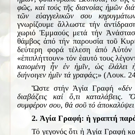
φῶς, καί τούς τῆς διανοίας ἡμῶν διά
τῶν εὐαγγελικῶν σου κηρυγμάτω
γνωρίζουμε ἄλλωστε τήν ἀντίδρα
χωριό Ἐμμαούς μετά τήν Ἀνάστασ
θάμβος ἀπό τήν παρουσία τοῦ Κυρί
δεύτερη φορά τέλεση ἀπό Αὐτόν 
«ἐπιπλήττουν» τόν ἑαυτό τους λέγον
καιομένη ἦν ἐν ἡμῖν, ὡς ἐλάλει
διήνοιγεν ἡμῖν τά γραφάς
;» (Λουκ. 24
Ὥστε στήν Ἁγία Γραφή «
δέν
διαβάζεις καί ὅ,τι καταλάβεις.
συμφέρον σου, θά σοῦ τό ἀποκαλύψει
2. Ἁγία Γραφή: ἡ γραπτή παρ
Τό γεγονός ὅτι ἡ Ἁγία Γραφή κ