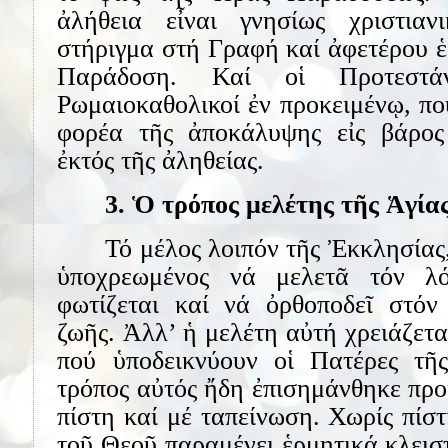
ἀλήθεια εἶναι γνησίως χριστιαν
στήριγμα στή Γραφή καί ἀφετέρου ἑ
Παράδοση. Καί οἱ Προτεστά
Ρωμαιοκαθολικοί ἐν προκειμένῳ, πο
φορέα τῆς ἀποκάλυψης εἰς βάρος
ἐκτός τῆς ἀληθείας.
3. Ὁ τρόπος μελέτης τῆς Ἁγί
Τό μέλος λοιπόν τῆς Ἐκκλησίας,
ὑποχρεωμένος νά μελετᾶ τόν λ
φωτίζεται καί νά ὀρθοποδεῖ στόν
ζωῆς. Ἀλλ’ ἡ μελέτη αὐτή χρειάζεται
πού ὑποδεικνύουν οἱ Πατέρες τῆ
τρόπος αὐτός ἤδη ἐπισημάνθηκε προ
πίστη καί μέ ταπείνωση. Χωρίς πίσ
τοῦ Θεοῦ παραμένει ἑρμητικά κλειστ