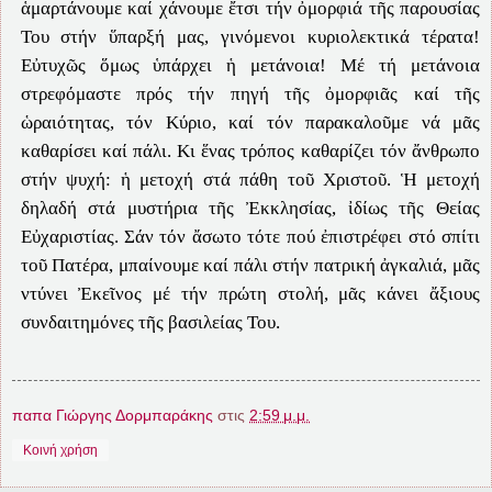
ἁμαρτάνουμε καί χάνουμε ἔτσι τήν ὀμορφιά τῆς παρουσίας
Του στήν ὕπαρξή μας, γινόμενοι κυριολεκτικά τέρατα!
Εὐτυχῶς ὅμως ὑπάρχει ἡ μετάνοια! Μέ τή μετάνοια
στρεφόμαστε πρός τήν πηγή τῆς ὀμορφιᾶς καί τῆς
ὡραιότητας, τόν Κύριο, καί τόν παρακαλοῦμε νά μᾶς
καθαρίσει καί πάλι. Κι ἕνας τρόπος καθαρίζει τόν ἄνθρωπο
στήν ψυχή: ἡ μετοχή στά πάθη τοῦ Χριστοῦ. Ἡ μετοχή
δηλαδή στά μυστήρια τῆς Ἐκκλησίας, ἰδίως τῆς Θείας
Εὐχαριστίας. Σάν τόν ἄσωτο τότε πού ἐπιστρέφει στό σπίτι
τοῦ Πατέρα, μπαίνουμε καί πάλι στήν πατρική ἀγκαλιά, μᾶς
ντύνει Ἐκεῖνος μέ τήν πρώτη στολή, μᾶς κάνει ἄξιους
συνδαιτημόνες τῆς βασιλείας Του.
παπα Γιώργης Δορμπαράκης
στις
2:59 μ.μ.
Κοινή χρήση