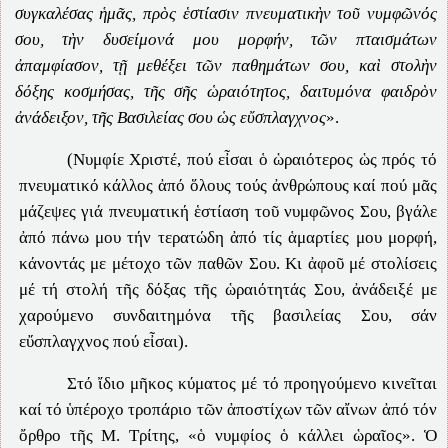
συγκαλέσας ἡμᾶς, πρὸς ἑστίασιν πνευματικὴν τοῦ νυμφῶνός
σου, τὴν δυσείμονά μου μορφήν, τῶν πταισμάτων
ἀπαμφίασον, τῇ μεθέξει τῶν παθημάτων σου, καὶ στολὴν
δόξης κοσμήσας, τῆς σῆς ὡραιότητος, δαιτυμόνα φαιδρὸν
ἀνάδειξον, τῆς Βασιλείας σου ὡς εὔσπλαγχνος
».
(Νυμφίε Χριστέ, πού εἶσαι ὁ ὡραιότερος ὡς πρός τό
πνευματικό κάλλος ἀπό ὅλους τούς ἀνθρώπους καί πού μᾶς
μάζεψες γιά πνευματική ἑστίαση τοῦ νυμφῶνος Σου, βγάλε
ἀπό πάνω μου τήν τερατώδη ἀπό τίς ἁμαρτίες μου μορφή,
κάνοντάς με μέτοχο τῶν παθῶν Σου. Κι ἀφοῦ μέ στολίσεις
μέ τή στολή τῆς δόξας τῆς ὡραιότητάς Σου, ἀνάδειξέ με
χαρούμενο συνδαιτημόνα τῆς βασιλείας Σου, σάν
εὔσπλαγχνος πού εἶσαι).
Στό ἴδιο μῆκος κύματος μέ τό προηγούμενο κινεῖται
καί τό ὑπέροχο τροπάριο τῶν ἀποστίχων τῶν αἴνων ἀπό τόν
ὄρθρο τῆς Μ. Τρίτης, «ὁ νυμφίος ὁ κάλλει ὡραῖος». Ὁ