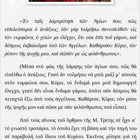
«
Ἐν ταῖς λαμπρότησι τῶν Ἁγίων σου, πῶς
εἰσελεύσομαι ὁ ἀνάξιος; ἐὰν γὰρ τολμήσω συνεισελθεῖν εἰς
τὸν νυμφῶνα, ὁ χιτών με ἐλέγχει, ὅτι οὐκ ἔστι τοῦ γάμου, καὶ
δέσμιος ἐκβαλοῦμαι ὑπὸ τῶν Ἀγγέλων. Καθάρισον Κύριε, τὸν
ῥύπον τῆς ψυχῆς μου, καὶ σῶσόν με ὡς φιλάνθρωπος
».
(Μέσα στό φῶς τῆς λάμψης τῶν ἁγίων σου, πῶς θά
εἰσέλθω ὁ ἀνάξιος; Γιατί ἄν τολμήσω νά μπῶ μαζί μ’ αὐτούς
στόν νυμφώνα σου, Κύριε, τό ἔνδυμά μου μοῦ δημιουργεῖ
ἔλεγχο, γιατί δέν εἶναι ἔνδυμα γάμου, ὁπότε σάν δέσμιος θά
πεταχτῶ ἔξω ἀπό τούς ἀγγέλους. Καθάρισε, Κύριε, τόν ρύπο
τῆς ψυχῆς μου καί σῶσε με σάν φιλάνθρωπος πού εἶσαι).
Ἀπό τούς αἴνους τοῦ ὄρθρου τῆς Μ. Τρίτης σέ ἦχο α΄
τό γνωστό τροπάριο, τό ὁποῖο ἔχει τή βάση καί τήν πηγή του
σέ παραβολή τοῦ ἴδιου τοῦ Κυρίου. Ἐκεῖνος μίλησε γιά τή