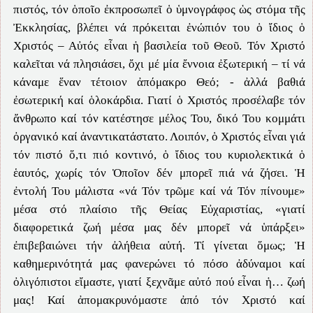
πιστός, τόν ὁποῖο ἐκπροσωπεῖ ὁ ὑμνογράφος ὡς στόμα τῆς
Ἐκκλησίας, βλέπει νά πρόκειται ἐνώπιόν του ὁ ἴδιος ὁ
Χριστός – Αὐτός εἶναι ἡ βασιλεία τοῦ Θεοῦ. Τόν Χριστό
καλεῖται νά πλησιάσει, ὄχι μέ μία ἔννοια ἐξωτερική – τί νά
κάναμε ἕναν τέτοιον ἀπόμακρο Θεό; - ἀλλά βαθιά
ἐσωτερική καί ὁλοκάρδια. Γιατί ὁ Χριστός προσέλαβε τόν
ἄνθρωπο καί τόν κατέστησε μέλος Του, δικό Του κομμάτι
ὀργανικό καί ἀναντικατάστατο. Λοιπόν, ὁ Χριστός εἶναι γιά
τόν πιστό ὅ,τι πιό κοντινό, ὁ ἴδιος του κυριολεκτικά ὁ
ἑαυτός, χωρίς τόν Ὁποῖον δέν μπορεῖ πιά νά ζήσει. Ἡ
ἐντολή Του μάλιστα «νά Τόν τρῶμε καί νά Τόν πίνουμε»
μέσα στό πλαίσιο τῆς Θείας Εὐχαριστίας, «γιατί
διαφορετικά ζωή μέσα μας δέν μπορεῖ νά ὑπάρξει»
ἐπιβεβαιώνει τήν ἀλήθεια αὐτή. Τί γίνεται ὅμως; Ἡ
καθημερινότητά μας φανερώνει τό πόσο ἀδύναμοι καί
ὀλιγόπιστοι εἴμαστε, γιατί ξεχνᾶμε αὐτό πού εἶναι ἡ… ζωή
μας! Καί ἀπομακρυνόμαστε ἀπό τόν Χριστό καί