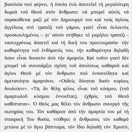
βασιλεία πού φέρνει, ἡ ὁποία ἐνῶ ἀποτελεῖ τή μεγαλύτερη
δωρεά τοῦ Θεοῦ στόν ἄνθρωπο: νά μπορεῖ αὐτός νά
παρακάθεται μαζί μέ τόν Δημιουργό του καί τούς ἁγίους
ἀγγέλους στό τραπέζι τοῦ γάμου, γιατί εἶναι ἐκλεκτός
προσκεκλημένος – γι’ αὐτόν στήθηκε τό γαμήλιο τραπέζι -
ταυτοχρόνως ἀπαιτεῖ καί τή δική του προετοιμασία· τήν
καθαρότητα τοῦ ἐνδύματός του, τήν καθαρότητα δηλαδή
ὅσον εἶναι δυνατόν ἀπό τήν ἁμαρτία. Καί τοῦτο γιατί δέν
μπορεῖ νά συνυπάρξει σχέση τοῦ ἀπολύτως καθαροῦ καί
ἁγίου Θεοῦ μέ τόν ἄνθρωπο πού ἐνσυνείδητα καί
ἀμετανόητα ἁμαρτάνει. «Οὐδείς δύναται δυσίν κυρίοις
δουλεύειν». «Ὅς ἄν θέλῃ φίλος εἶναι τοῦ κόσμου, (τοῦ
ἁμαρτωλοῦ κόσμου ἐννοεῖται), ἐχθρός τοῦ Θεοῦ
καθίσταται». Ὁ Θεός μας θέλει τόν ἄνθρωπο συνεργό τῆς
σωτηρίας του. Τόν καθάρισε ἀπό τήν ἁμαρτία του μέ τή
σταυρική Του θυσία, ντύθηκε ὁ ἄνθρωπος τόν καθαρό
χιτώνα μέ τό ἅγιο βάπτισμα, τόν ἴδιο δηλαδή τόν Χριστό,