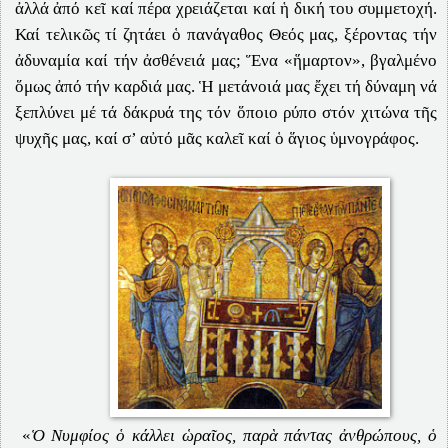
ἀλλά ἀπό κεῖ καί πέρα χρειάζεται καί ἡ δική του συμμετοχή.
Καί τελικῶς τί ζητάει ὁ πανάγαθος Θεός μας, ξέροντας τήν
ἀδυναμία καί τήν ἀσθένειά μας; Ἕνα «ἥμαρτον», βγαλμένο
ὅμως ἀπό τήν καρδιά μας. Ἡ μετάνοιά μας ἔχει τή δύναμη νά
ξεπλύνει μέ τά δάκρυά της τόν ὅποιο ρύπο στόν χιτώνα τῆς
ψυχῆς μας, καί σ’ αὐτό μᾶς καλεῖ καί ὁ ἅγιος ὑμνογράφος.
«
Ὁ Νυμφίος ὁ κάλλει ὡραῖος, παρὰ πάντας ἀνθρώπους, ὁ