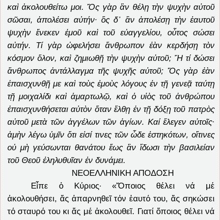
καὶ ἀκολουθείτω μοι. Ὅς γὰρ ἂν θέλῃ τὴν ψυχὴν αὐτοῦ
σῶσαι, ἀπολέσει αὐτήν· ὃς δ᾿ ἂν ἀπολέσῃ τὴν ἑαυτοῦ
ψυχὴν ἕνεκεν ἐμοῦ καὶ τοῦ εὐαγγελίου, οὗτος σώσει
αὐτήν. Τί γὰρ ὠφελήσει ἄνθρωπον ἐὰν κερδήσῃ τὸν
κόσμον ὅλον, καὶ ζημιωθῇ τὴν ψυχὴν αὐτοῦ; Ἤ τί δώσει
ἄνθρωπος ἀντάλλαγμα τῆς ψυχῆς αὐτοῦ; Ὅς γὰρ ἐὰν
ἐπαισχυνθῇ με καὶ τοὺς ἐμοὺς λόγους ἐν τῇ γενεᾷ ταύτῃ
τῇ μοιχαλίδι καὶ ἁμαρτωλῷ, καὶ ὁ υἱὸς τοῦ ἀνθρώπου
ἐπαισχυνθήσεται αὐτὸν ὅταν ἔλθῃ ἐν τῇ δόξῃ τοῦ πατρὸς
αὐτοῦ μετὰ τῶν ἀγγέλων τῶν ἁγίων. Καί ἔλεγεν αὐτοῖς·
ἀμὴν λέγω ὑμῖν ὅτι εἰσί τινες τῶν ὧδε ἑστηκότων, οἵτινες
οὐ μὴ γεύσωνται θανάτου ἕως ἂν ἴδωσι τὴν βασιλείαν
τοῦ Θεοῦ ἐληλυθυῖαν ἐν δυνάμει.
ΝΕΟΕΛΛΗΝΙΚΗ ΑΠΟΔΟΣΗ
Εἶπε ὁ Κύριος· «Ὅποιος θέλει νά μέ
ἀκολουθήσει, ἅς ἀπαρνηθεῖ τόν ἑαυτό του, ἅς σηκώσει
τό σταυρό του κι ἅς μέ ἀκολουθεῖ. Γιατί ὅποιος θέλει νά