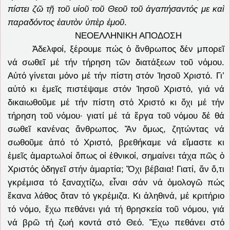
πίστει ζῶ τῇ τοῦ υἱοῦ τοῦ Θεοῦ τοῦ ἀγαπήσαντός με καὶ
παραδόντος ἑαυτὸν ὑπὲρ ἐμοῦ
.
ΝΕΟΕΛΛΗΝΙΚΗ ΑΠΟΔΟΣΗ
Ἀδελφοί, ξέρουμε πώς ὁ ἄνθρωπος δέν μπορεῖ
νά σωθεῖ μέ τήν τήρηση τῶν διατάξεων τοῦ νόμου.
Αὐτό γίνεται μόνο μέ τήν πίστη στόν Ἰησοῦ Χριστό. Γι’
αὐτό κι ἐμεῖς πιστέψαμε στόν Ἰησοῦ Χριστό, γιά νά
δικαιωθοῦμε μέ τήν πίστη στό Χριστό κι ὄχι μέ τήν
τήρηση τοῦ νόμου· γιατί μέ τά ἔργα τοῦ νόμου δέ θά
σωθεῖ κανένας ἄνθρωπος. Ἄν ὅμως, ζητώντας νά
σωθοῦμε ἀπό τό Χριστό, βρεθήκαμε νά εἴμαστε κι
ἐμεῖς ἁμαρτωλοί ὅπως οἱ ἐθνικοί, σημαίνει τάχα πῶς ὁ
Χριστός ὁδηγεῖ στήν ἁμαρτία; Ὄχι βέβαια! Γιατί, ἄν ὅ,τι
γκρέμισα τό ξαναχτίζω, εἶναι σάν νά ὁμολογῶ πώς
ἔκανα λάθος ὅταν τό γκρέμιζα. Κι ἀληθινά, μέ κριτήριο
τό νόμο, ἔχω πεθάνει γιά τή θρησκεία τοῦ νόμου, γιά
νά βρῶ τή ζωή κοντά στό Θεό. Ἔχω πεθάνει στό