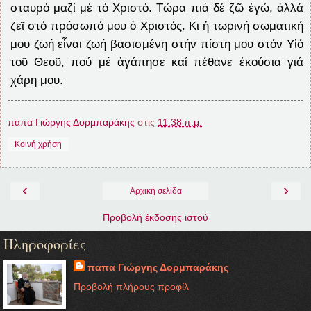
σταυρό μαζί μέ τό Χριστό. Τώρα πιά δέ ζῶ ἐγώ, ἀλλά
ζεῖ στό πρόσωπό μου ὁ Χριστός. Κι ἡ τωρινή σωματική
μου ζωή εἶναι ζωή βασισμένη στήν πίστη μου στόν Υἱό
τοῦ Θεοῦ, πού μέ ἀγάπησε καί πέθανε ἑκούσια γιά
χάρη μου.
παπα Γιώργης Δορμπαράκης
στις
11:38 π.μ.
Κοινή χρήση
‹
›
Αρχική σελίδα
Προβολή έκδοσης ιστού
Πληροφορίες
παπα Γιώργης Δορμπαράκης
Προβολή πλήρους προφίλ