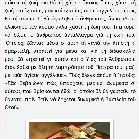
σώσει τή ζωή του θά τή χάσει· ὅποιος ὅμως χάσει τή
ζωή του ἐξαιτίας μου καί ἐξαιτίας τοῦ εὐαγγελίου, αὐτός
θά τή σώσει. Τί θά ὠφεληθεῖ ὁ ἄνθρωπος, ἄν κερδίσει
ὁλόκληρο τόν κόσμο ἀλλά χάσει τή ζωή του; Τί μπορεῖ
νά δώσει ὁ ἄνθρωπος ἀντάλλαγμα γιά τή ζωή του;
Ὅποιος, ζῶντας μέσα σ’ αὐτή τή γενιά τήν ἄπιστη κι
ἁμαρτωλή, ντραπεῖ γιά μένα καί γιά τή διδασκαλία
μου, θά ντραπεῖ γι’ αὐτόν καί ὁ Υἱός τοῦ Ἀνθρώπου,
ὅταν ἔρθει μέ ὅλη τή λαμπρότητα τοῦ Πατέρα του, μαζί
μέ τούς ἁγίους ἀγγέλους». Τούς ἔλεγε ἀκόμη ὁ Ἰησοῦς:
«Σᾶς βεβαιώνω πώς ὑπάρχουν μερικοί ἀνάμεσα σ’
αὐτούς πού βρίσκονται ἐδῶ, οἱ ὁποῖοι δέ θά γευτοῦν τό
θάνατο, πρίν δοῦν νά ἔρχεται δυναμικά ἡ βασιλεία τοῦ
Θεοῦ».