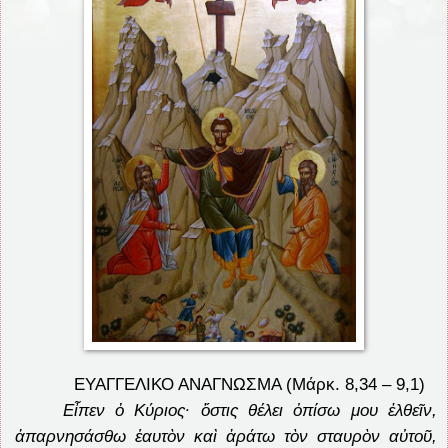
ΕΥΑΓΓΕΛΙΚΟ ΑΝΑΓΝΩΣΜΑ (Μάρκ. 8,34 – 9,1)
Εἶπεν ὁ Κύριος· ὅστις θέλει ὀπίσω μου ἐλθεῖν,
ἀπαρνησάσθω ἑαυτὸν καὶ ἀράτω τὸν σταυρὸν αὐτοῦ,