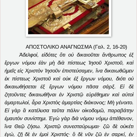
ΑΠΟΣΤΟΛΙΚΟ ΑΝΑΓΝΩΣΜΑ (Γαλ. 2, 16-20)
Ἀδελφοί, εἰδότες ὅτι οὐ δικαιοῦται ἄνθρωπος ἐξ
ἔργων νόμου ἐὰν μὴ διὰ πίστεως Ἰησοῦ Χριστοῦ, καὶ
ἡμεῖς εἰς Χριστὸν Ἰησοῦν ἐπιστεύσαμεν, ἵνα δικαιωθῶμεν
ἐκ πίστεως Χριστοῦ καὶ οὐκ ἐξ ἔργων νόμου, διότι οὐ
δικαιωθήσεται ἐξ ἔργων νόμου πᾶσα σάρξ. Εἰ δὲ
ζητοῦντες δικαιωθῆναι ἐν Χριστῷ εὑρέθημεν καὶ αὐτοὶ
ἁμαρτωλοί, ἆρα Χριστὸς ἁμαρτίας διάκονος; Μὴ γένοιτο.
Εἰ γὰρ ἃ κατέλυσα ταῦτα πάλιν οἰκοδομῶ, παραβάτην
ἐμαυτὸν συνίστημι. Ἐγὼ γὰρ διὰ νόμου νόμῳ ἀπέθανον,
ἵνα Θεῷ ζήσω. Χριστῷ συνεσταύρωμαι· ζῶ δὲ οὐκέτι
ἐγώ, ζῇ δὲ ἐν ἐμοὶ Χριστός· ὃ δὲ νῦν ζῶ ἐν σαρκί, ἐν