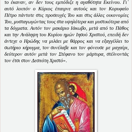
το έκαναν, αν δεν τους εμπόδιζε η αγαθότητα Εκείνου. Γι᾽
αυτό λοιπόν ο Κύριος έπαιρνε αυτούς και τον Κορυφαίο
Πέτρο πάντοτε στις προσευχές Του και στις άλλες οικονομίες
Του, μυσταγωγώντας τους στα υψηλότερα και μυστικότερα από
τα δόγματα. Αυτόν τον μακάριο Ιάκωβο, μετά από το Πάθος
και την Ανάληψη του Κυρίου ημών Ιησού Χριστού, επειδή δεν
άντεχε ο Ηρώδης να μιλάει με θάρρος και να εξαγγέλλει το
σωτήριο κήρυγμα, τον συνέλαβε και τον φόνευσε με μαχαίρι,
δεύτερον αυτόν μετά τον Στέφανο τον μάρτυρα, στέλνοντάς
τον έτσι στον Δεσπότη Χριστό
».