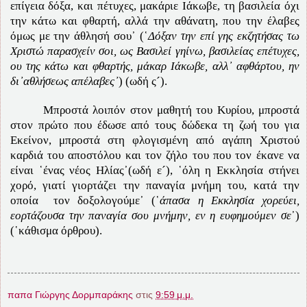
επίγεια δόξα, και πέτυχες, μακάριε Ιάκωβε, τη βασιλεία όχι
την κάτω και φθαρτή, αλλά την αθάνατη, που την έλαβες
όμως με την άθλησή σου᾽ (῾
Δόξαν την επί γης εκζητήσας τω
Χριστώ παρασχείν σοι, ως Βασιλεί γηίνω, βασιλείας επέτυχες,
ου της κάτω και φθαρτής, μάκαρ Ιάκωβε, αλλ᾽ αφθάρτου, ην
δι᾽αθλήσεως απέλαβες᾽
) (ωδή ς´).
Μπροστά λοιπόν στον μαθητή του Κυρίου, μπροστά
στον πρώτο που έδωσε από τους δώδεκα τη ζωή του για
Εκείνον, μπροστά στη φλογισμένη από αγάπη Χριστού
καρδιά του αποστόλου και τον ζήλο του που τον έκανε να
είναι ῾ένας νέος Ηλίας᾽(ωδή ε´), ῾όλη η Εκκλησία στήνει
χορό, γιατί γιορτάζει την παναγία μνήμη του, κατά την
οποία τον δοξολογούμε᾽ (῾
άπασα η Εκκλησία χορεύει,
εορτάζουσα την παναγία σου μνήμην, εν η ευφημούμεν σε
᾽)
(῾κάθισμα όρθρου).
παπα Γιώργης Δορμπαράκης
στις
9:59 μ.μ.