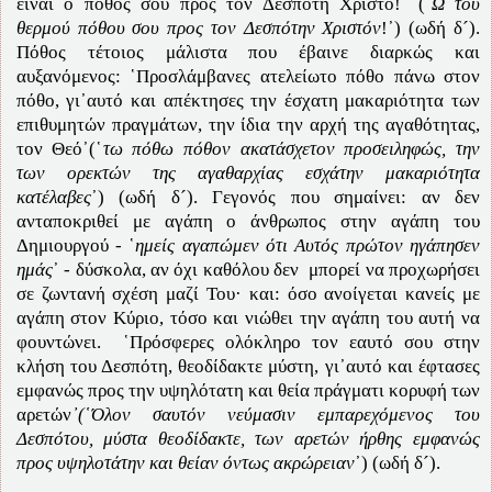
είναι ο πόθος σου προς τον Δεσπότη Χριστό!᾽ (῾
Ω του
θερμού πόθου σου προς τον Δεσπότην Χριστόν
!᾽) (ωδή δ´).
Πόθος τέτοιος μάλιστα που έβαινε διαρκώς και
αυξανόμενος: ῾Προσλάμβανες ατελείωτο πόθο πάνω στον
πόθο, γι᾽αυτό και απέκτησες την έσχατη μακαριότητα των
επιθυμητών πραγμάτων, την ίδια την αρχή της αγαθότητας,
τον Θεό᾽(῾
τω πόθω πόθον ακατάσχετον προσειληφώς, την
των ορεκτών της αγαθαρχίας εσχάτην μακαριότητα
κατέλαβες
᾽) (ωδή δ´). Γεγονός που σημαίνει: αν δεν
ανταποκριθεί με αγάπη ο άνθρωπος στην αγάπη του
Δημιουργού - ῾
ημείς αγαπώμεν ότι Αυτός πρώτον ηγάπησεν
ημάς
᾽ - δύσκολα, αν όχι καθόλου δεν μπορεί να προχωρήσει
σε ζωντανή σχέση μαζί Του· και: όσο ανοίγεται κανείς με
αγάπη στον Κύριο, τόσο και νιώθει την αγάπη του αυτή να
φουντώνει. ῾Πρόσφερες ολόκληρο τον εαυτό σου στην
κλήση του Δεσπότη, θεοδίδακτε μύστη, γι᾽αυτό και έφτασες
εμφανώς προς την υψηλότατη και θεία πράγματι κορυφή των
αρετών
᾽(῾Όλον σαυτόν νεύμασιν εμπαρεχόμενος του
Δεσπότου, μύστα θεοδίδακτε, των αρετών ήρθης εμφανώς
προς υψηλοτάτην και θείαν όντως ακρώρειαν
᾽) (ωδή δ´).