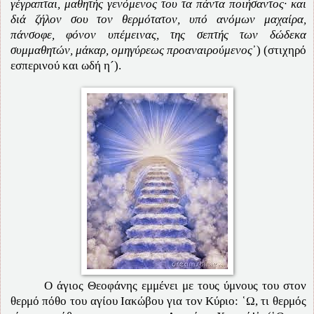
γέγραπται, μαθητής γενόμενος του τα πάντα ποιήσαντος· και
διά ζήλον σου τον θερμότατον, υπό ανόμων μαχαίρα,
πάνσοφε, φόνον υπέμεινας, της σεπτής των δώδεκα
συμμαθητών, μάκαρ, ομηγύρεως προαναιρούμενος
᾽) (στιχηρό
εσπερινού και ωδή η´).
Ο άγιος Θεοφάνης εμμένει με τους ύμνους του στον
θερμό πόθο του αγίου Ιακώβου για τον Κύριο: ῾Ω, τι θερμός