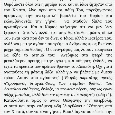
Θυμόμαστε όλοι ότι η μητέρα τους και οι ίδιοι ζήτησαν από
τον Χριστό, λίγο πριν από τα πάθη Του, παρεξηγώντας
προφανώς την πνευματική βασιλεία του Κυρίου και
εκλαμβάνοντάς την γήινα, να σταθούν δίπλα Του
πρωτόθρονοι. Και ο Κύριος απήντησε ότι ναι μεν ῾δεν
ξέρουν τι ζητούν᾽, αλλά ῾το ποιος θα σταθεί πρώτος δίπλα
Του είναι κάτι που δεν το δίνει ο Ίδιος, αλλά ο Πατέρας Του,
ανάλογα με την αγάπη που τρέφει ο άνθρωπος προς Εκείνον
μέχρι σημείου θυσίας᾽. Ο υμνογράφος μας λοιπόν ερμηνεύει
ως εξής το αίτημά του: ῾Ανέβηκες στα φτερά της
μεγαλύτερης αρετής με την αγάπη, και πόθησες, ένδοξε, να
έχεις τα πρωτεία των πρώτων θρόνων του Δεσπότη. Όχι γιατί
αγαπούσες τη μάταιη δόξα, αλλά για να βλέπεις με άμεσο
τρόπο Αυτόν που αγάπησες᾽ (῾
Επιβάς ακροτάτης αρετής
πτερούμενος δι᾽αγαπήσεως, των εγκρίτων θρόνων του
Δεσπότου επόθησας, ένδοξε, τα πρωτεία φέρειν, ουχ ως ερών
δόξης ματαίως, αλλά βλέπειν αμέσως ον έστερξας
᾽) (ωδή ε´).
Καταλαβαίνει όμως ο άγιος Θεοφάνης την υπερβολή,
γι᾽αυτό και στην επόμενη ωδή ῾διορθώνει᾽: ῾Ζήτησες από
τον Χριστό, σαν να είναι γήινος Βασιλιάς, να σου δώσει την