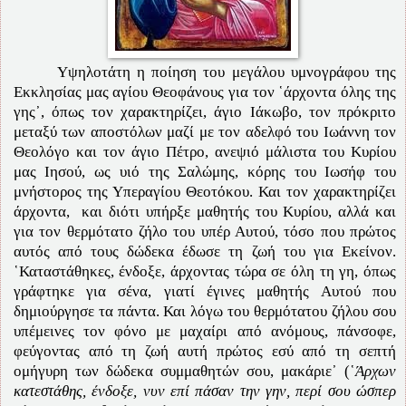
Υψηλοτάτη η ποίηση του μεγάλου υμνογράφου της
Εκκλησίας μας αγίου Θεοφάνους για τον ῾άρχοντα όλης της
γης᾽, όπως τον χαρακτηρίζει, άγιο Ιάκωβο, τον πρόκριτο
μεταξύ των αποστόλων μαζί με τον αδελφό του Ιωάννη τον
Θεολόγο και τον άγιο Πέτρο, ανεψιό μάλιστα του Κυρίου
μας Ιησού, ως υιό της Σαλώμης, κόρης του Ιωσήφ του
μνήστορος της Υπεραγίου Θεοτόκου. Και τον χαρακτηρίζει
άρχοντα, και διότι υπήρξε μαθητής του Κυρίου, αλλά και
για τον θερμότατο ζήλο του υπέρ Αυτού, τόσο που πρώτος
αυτός από τους δώδεκα έδωσε τη ζωή του για Εκείνον.
῾Καταστάθηκες, ένδοξε, άρχοντας τώρα σε όλη τη γη, όπως
γράφτηκε για σένα, γιατί έγινες μαθητής Αυτού που
δημιούργησε τα πάντα. Και λόγω του θερμότατου ζήλου σου
υπέμεινες τον φόνο με μαχαίρι από ανόμους, πάνσοφε,
φεύγοντας από τη ζωή αυτή πρώτος εσύ από τη σεπτή
ομήγυρη των δώδεκα συμμαθητών σου, μακάριε᾽ (῾
Άρχων
κατεστάθης, ένδοξε, νυν επί πάσαν την γην, περί σου ώσπερ