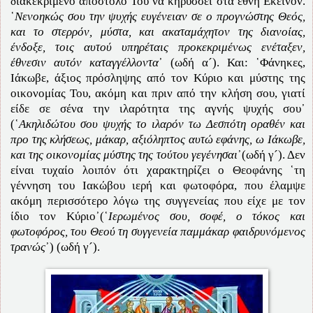
διακεκριμένο απόστολό Του να κηρύσσει στα έθνη Εκείνον.
῾
Νενοηκώς σου την ψυχής ευγένειαν σε ο προγνώστης Θεός,
και το στερρόν, μύστα, και ακαταμάχητον της διανοίας,
ένδοξε, τοις αυτού υπηρέταις προκεκριμένως ενέταξεν,
έθνεσιν αυτόν καταγγέλλοντα
᾽ (ωδή α´). Και: ῾Φάνηκες,
Ιάκωβε, άξιος πρόσληψης από τον Κύριο και μύστης της
οικονομίας Του, ακόμη και πριν από την κλήση σου, γιατί
είδε σε σένα την ιλαρότητα της αγνής ψυχής σου᾽
(῾
Ακηλιδώτου σου ψυχής το ιλαρόν τω Δεσπότη οραθέν και
προ της κλήσεως, μάκαρ, αξιόληπτος αυτώ εφάνης, ω Ιάκωβε,
και της οικονομίας μύστης της τούτου γεγένησαι
᾽(ωδή γ´). Δεν
είναι τυχαίο λοιπόν ότι χαρακτηρίζει ο Θεοφάνης ῾τη
γέννηση του Ιακώβου ιερή και φωτοφόρα, που έλαμψε
ακόμη περισσότερο λόγω της συγγενείας που είχε με τον
ίδιο τον Κύριο᾽(῾
Ιερωμένος σου, σοφέ, ο τόκος και
φωτοφόρος, του Θεού τη συγγενεία παμμάκαρ φαιδρυνόμενος
τρανώς
᾽) (ωδή γ´).