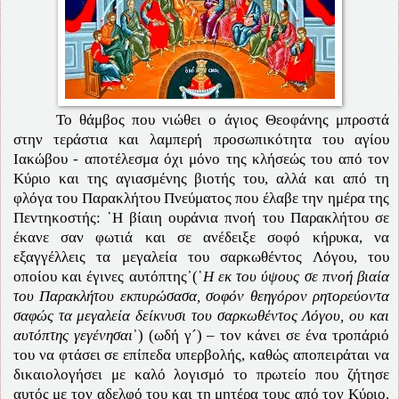
Το θάμβος που νιώθει ο άγιος Θεοφάνης μπροστά
στην τεράστια και λαμπερή προσωπικότητα του αγίου
Ιακώβου - αποτέλεσμα όχι μόνο της κλήσεώς του από τον
Κύριο και της αγιασμένης βιοτής του, αλλά και από τη
φλόγα του Παρακλήτου Πνεύματος που έλαβε την ημέρα της
Πεντηκοστής: ῾Η βίαιη ουράνια πνοή του Παρακλήτου σε
έκανε σαν φωτιά και σε ανέδειξε σοφό κήρυκα, να
εξαγγέλλεις τα μεγαλεία του σαρκωθέντος Λόγου, του
οποίου και έγινες αυτόπτης᾽(῾
Η εκ του ύψους σε πνοή βιαία
του Παρακλήτου εκπυρώσασα, σοφόν θεηγόρον ρητορεύοντα
σαφώς τα μεγαλεία δείκνυσι του σαρκωθέντος Λόγου, ου και
αυτόπτης γεγένησαι
᾽) (ωδή γ´) – τον κάνει σε ένα τροπάριό
του να φτάσει σε επίπεδα υπερβολής, καθώς αποπειράται να
δικαιολογήσει με καλό λογισμό το πρωτείο που ζήτησε
αυτός με τον αδελφό του και τη μητέρα τους από τον Κύριο.